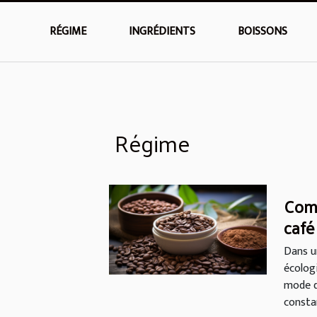
RÉGIME
INGRÉDIENTS
BOISSONS
Régime
Comm
café
un r
Dans u
écolog
mode d
constan