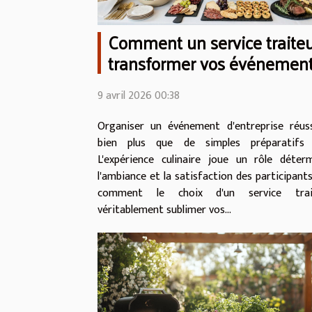
Comment un service traiteu
transformer vos événemen
d'entreprise ?
9 avril 2026 00:38
Organiser un événement d'entreprise réuss
bien plus que de simples préparatifs l
L'expérience culinaire joue un rôle déter
l'ambiance et la satisfaction des participant
comment le choix d'un service trai
véritablement sublimer vos...