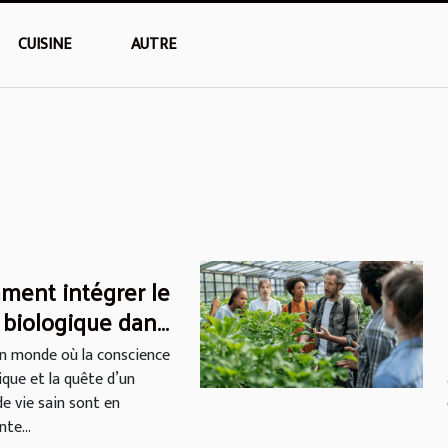
CUISINE
AUTRE
ent intégrer le
 biologique dans
égime végétalien
n monde où la conscience
ique et la quête d’un
e vie sain sont en
te...