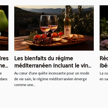
Les bienfaits du régime
Réd
ires
méditerranéen incluant le vin
ibé
me
rosé de Provence
Au cœur d'une quête incessante pour un mode
La cu
de
de vie sain, le régime méditerranéen émerge
en sa
 dans
comme une...