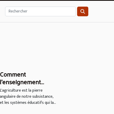
Comment
l'enseignement
agricole contribue à
L'agriculture est la pierre
la lutte contre la faim
angulaire de notre subsistance,
en France
et les systèmes éducatifs qui la...