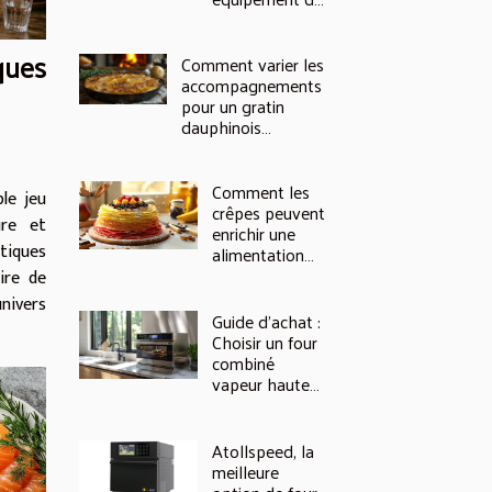
cuisine
ques
Comment varier les
accompagnements
pour un gratin
dauphinois
classique
Comment les
ble jeu
crêpes peuvent
ire et
enrichir une
tiques
alimentation
équilibrée
ire de
univers
Guide d'achat :
Choisir un four
combiné
vapeur haute
performance
Atollspeed, la
meilleure